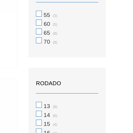
55
(3)
60
(5)
65
(8)
70
(8)
RODADO
13
(9)
14
(6)
15
(4)
16