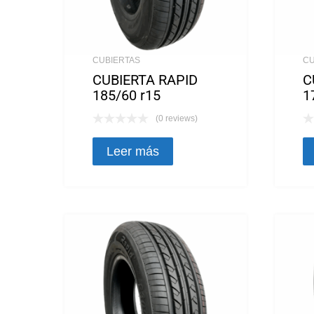
CUBIERTAS
CU
CUBIERTA RAPID
C
185/60 r15
1
(0 reviews)
Leer más