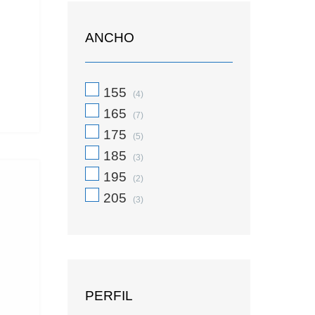
ANCHO
155
(4)
165
(7)
175
(5)
185
(3)
195
(2)
205
(3)
PERFIL