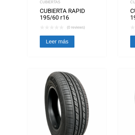
CUBIERTAS
CU
CUBIERTA RAPID
C
195/60 r16
1
(0 reviews)
Leer más