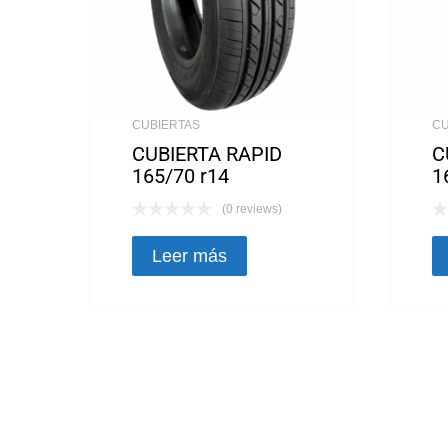
CUBIERTAS
CU
CUBIERTA RAPID
C
165/70 r14
1
(0 reviews)
Leer más