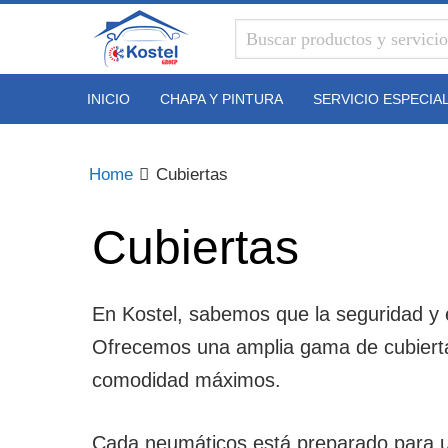
Kostel
Group
INICIO
CHAPA Y PINTURA
SERVICIO ESPECIA
Home
Cubiertas
Cubiertas
En Kostel, sabemos que la seguridad y e
Ofrecemos una amplia gama de cubiertas 
comodidad máximos.
Cada neumáticos está preparado para un