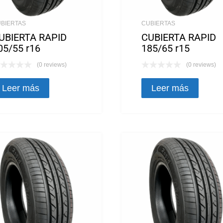
BIERTAS
CUBIERTAS
UBIERTA RAPID
CUBIERTA RAPID
05/55 r16
185/65 r15
(0 reviews)
(0 reviews)
Leer más
Leer más