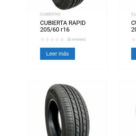
CUBIERTAS
CU
CUBIERTA RAPID
C
205/60 r16
2
(0 reviews)
Leer más