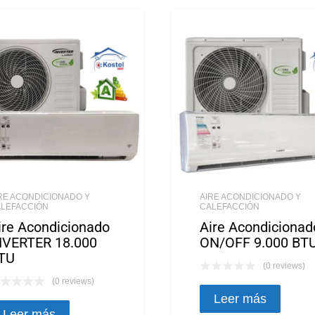
RE ACONDICIONADO Y
AIRE ACONDICIONADO Y
LEFACCIÓN
CALEFACCIÓN
ire Acondicionado
Aire Acondicionad
NVERTER 18.000
ON/OFF 9.000 BT
TU
(0 reviews)
(0 reviews)
Leer más
Leer más