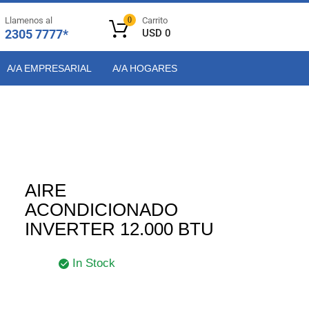
Llamenos al
0
Carrito
2305 7777*
USD
0
A/A EMPRESARIAL
A/A HOGARES
AIRE
ACONDICIONADO
INVERTER 12.000 BTU
In Stock