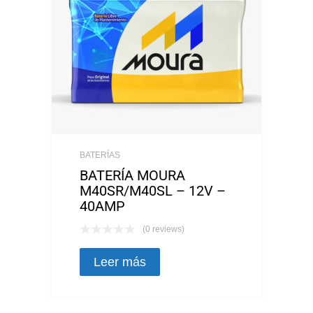
BATERÍAS
BATERÍA MOURA
M40SR/M40SL – 12V –
40AMP
(0 reviews)
Leer más