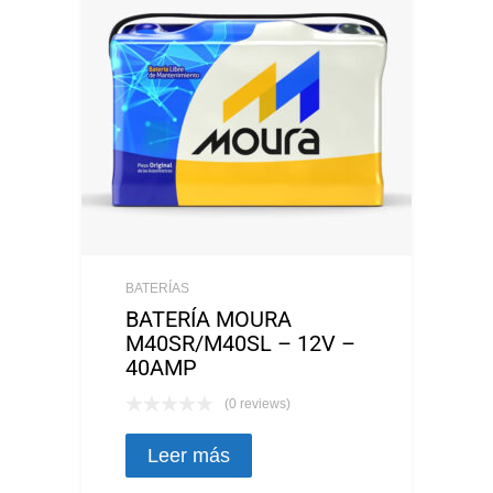
BATERÍAS
BATERÍA MOURA
M40SR/M40SL – 12V –
40AMP
(0 reviews)
Leer más