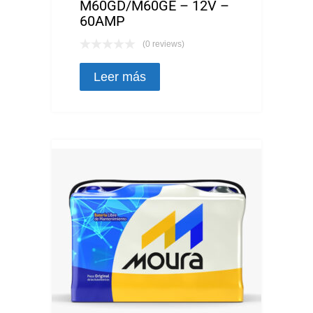
M60GD/M60GE – 12V –
60AMP
(0 reviews)
Leer más