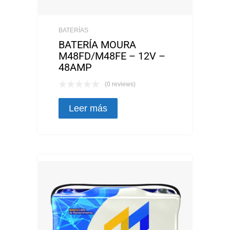
BATERÍAS
BATERÍA MOURA
M48FD/M48FE – 12V –
48AMP
(0 reviews)
Leer más