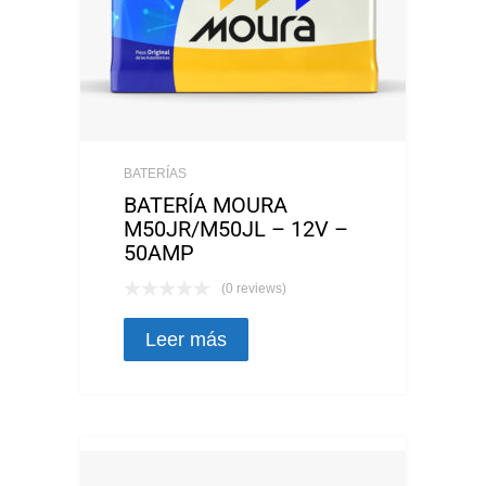
BATERÍAS
BATERÍA MOURA
M50JR/M50JL – 12V –
50AMP
(0 reviews)
Leer más