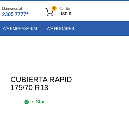
Llamenos al
0
Carrito
2305 7777*
USD
0
A/A EMPRESARIAL
A/A HOGARES
CUBIERTA RAPID
175/70 R13
In Stock