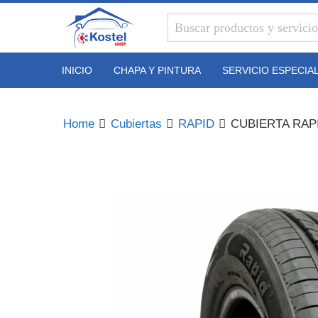
Kostel
Group
INICIO
CHAPA Y PINTURA
SERVICIO ESPECIA
Home
Cubiertas
RAPID
CUBIERTA RAPI