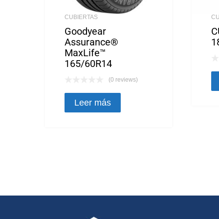
CUBIERTAS
CU
Goodyear
C
Assurance®
1
MaxLife™
165/60R14
(0 reviews)
Leer más